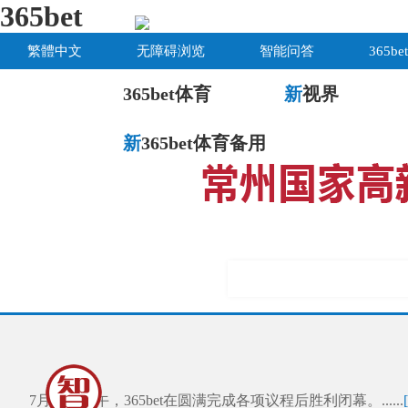
365bet
繁體中文
无障碍浏览
智能问答
365b
365bet体育
新
视界
新
365bet体育备用
7月28日下午，365bet在圆满完成各项议程后胜利闭幕。......