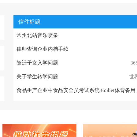
点击进入社区大学第一查询
点击进
信件标题
常州北站音乐喷泉
律师查询企业内档手续
随迁子女入学问题
3
关于学生转学问题
世
食品生产企业中食品安全员考试系统365bet体育备用