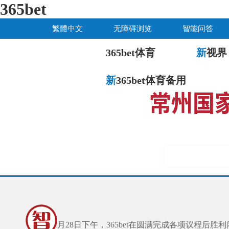
365bet
繁體中文
无障碍浏览
智能问答
365bet体育
新
视界
新
365bet体育备用
7月28日下午，365bet在圆满完成各项议程后胜利闭幕。