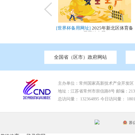
题
专
栏
用网址]
培育新质生产力 推进
[世界杯备用网址]
2025年新北区体育备
高质量发展
用网址专题
全国省（区市）政府网站
市发改委
北京
中国江苏
天津
市工信局
南京365bet体育备用
重庆
市事业接受培训
河南
河北
苏
市自然资源和规划局
扬州365bet体育备用
湖南
广东
市住房和城
泰州365b
海南
市卫生健康委员会
市市场监督管
主办单位：常州国家高新技术产业开发区
地址：江苏省常州市崇信路8号 邮编：213022
市
总访问量：
132364895 今日访问量：
180
苏公