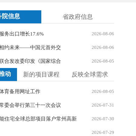
务院信息
省政府信息
务出口增长17.6%
2026-08-06
相约未来——中国元首外交
2026-08-06
联合发改委印发《国家综合
2026-08-05
推动
新的项目课程
反映全球需求
体育备用网址工作
2026-08-05
常委会举行第三十一次会议
2026-07-31
智能住宅全球总部项目落户常州高新
2026-07-30
2026-07-29