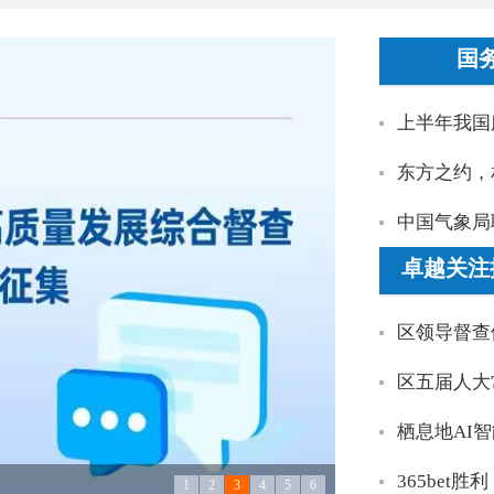
国
上半年我国服
东方之约，
中国气象局
卓越关注
区领导督查
区五届人大
栖息地AI
365bet胜利
1
2
3
4
5
6