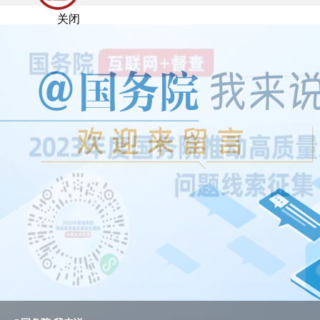
关闭
2023年度国务院推动高质量发展综合督查问题线索征集