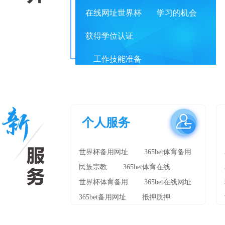
在线网址世界杯
学习的机会
获得学位认证
工作技能准备
个人服务
世界杯备用网址
365bet体育备用
民族宗教
365bet体育在线
世界杯体育备用
365bet在线网址
365bet备用网址
抵押质押
365bet体育在线