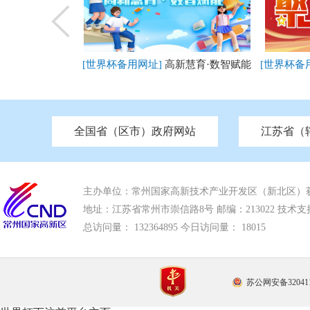
题
专
栏
[世界杯备用网址]
高新慧育·数智赋能
[世界杯备
全国省（区市）政府网站
江苏省（
市发改委
北京
中国江苏
天津
市工信局
南京365bet体育备用
重庆
市事业接受培训
河南
河北
苏州365bet
山西
市学生是
区
[已归档]
推动社会组织高质量发展
[已归档]
市自然资源和规划局
扬州365bet体育备用
湖南
广东
市住房和城乡建设局
泰州365bet体育备用
海南
四川
亮
市卫生健康委员会
市市场监督管理局
市获
主办单位：常州国家高新技术产业开发区（新北区）
地址：江苏省常州市崇信路8号 邮编：213022 技术支持电话
市社区大学第
总访问量：
132364895 今日访问量：
18015
苏公网安备320411