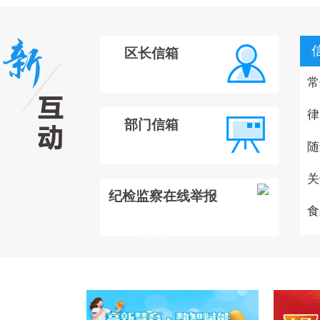
点击进入社区大学第一查询
区长信箱
我要写信
常
律
部门信箱
随
我要写信
关
纪检监察在线举报
食
查看世界杯备
用网址
专