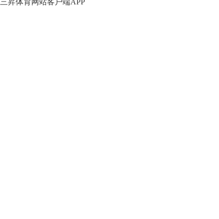
三昇体育网站客户端APP