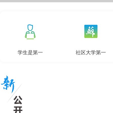
学生是第一
社区大学第一
反映全球需求
体育备用网址