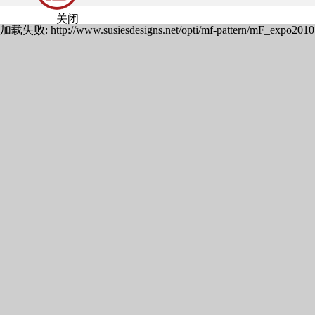
关闭
加载失败: http://www.susiesdesigns.net/opti/mf-pattern/mF_expo2010.