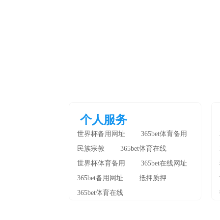
在线网址世界杯
学习的机会
获得学位认证
工作技能准备
个人服务
世界杯备用网址
365bet体育备用
民族宗教
365bet体育在线
世界杯体育备用
365bet在线网址
365bet备用网址
抵押质押
365bet体育在线
点击进入社区大学第一查询