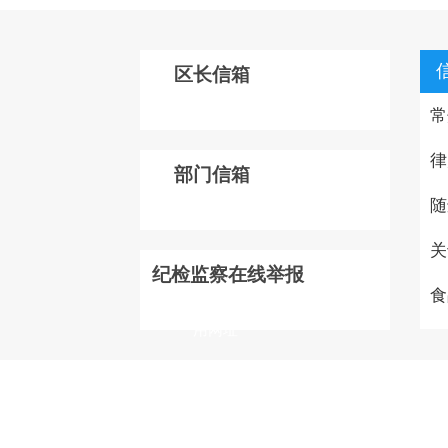
区长信箱
我要写信
常
律
部门信箱
随
我要写信
关
纪检监察在线举报
食
查看世界杯备
用网址
专