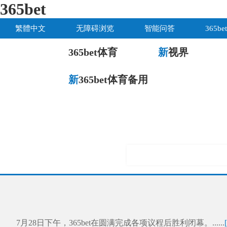
365bet
繁體中文
无障碍浏览
智能问答
365b
365bet体育
新
视界
新
365bet体育备用
7月28日下午，365bet在圆满完成各项议程后胜利闭幕。......