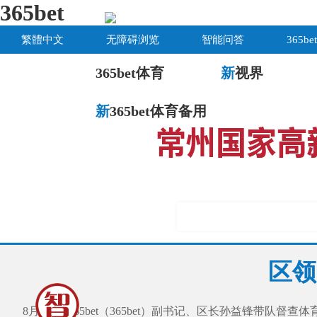
365bet
繁體中文
无障碍浏览
智能问答
365b
365bet体育
新
视界
新
365bet体育备用
区领
8月3日，365bet（365bet）副书记、区长孙益锋带队督查体育备