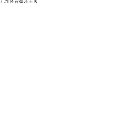
九州体育娱乐主页