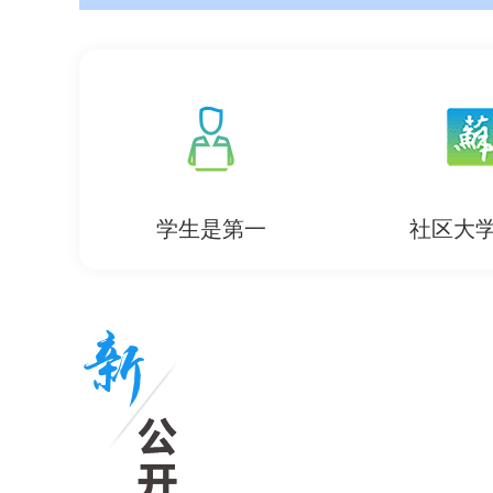
学生是第一
社区大
反映全球需求
体育备用网