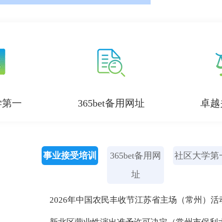
学第一
365bet备用网址
卓越
事业接受培训
365bet备用网
社区大学第
址
2026年中国农民丰收节江苏省主场（常州）活
址