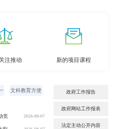
关注推动
新的项目课程
一
文科教育方便
政府工作报告
政府网站工作报表
动竞
2026-08-07
法定主动公开内容