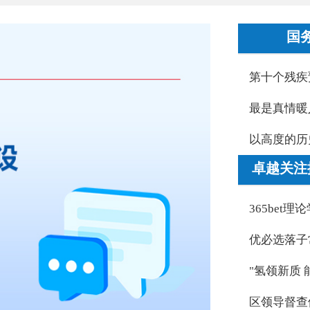
国
第十个残疾
最是真情暖
以高度的历
卓越关注
365bet
优必选落子
"氢领新质
区领导督查