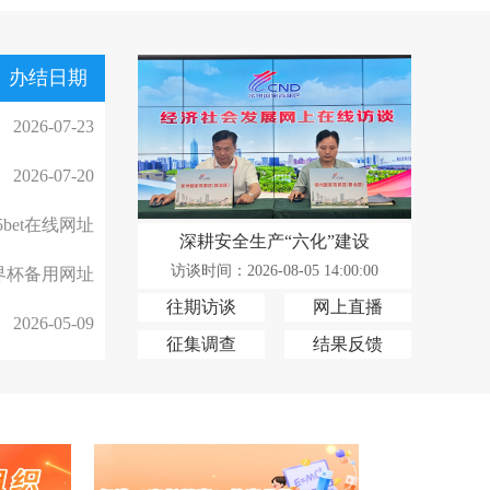
入社区大学第一查询
办结日期
2026-07-23
2026-07-20
65bet在线网址
深耕安全生产“六化”建设
访谈时间：2026-08-05 14:00:00
界杯备用网址
往期访谈
网上直播
2026-05-09
征集调查
结果反馈