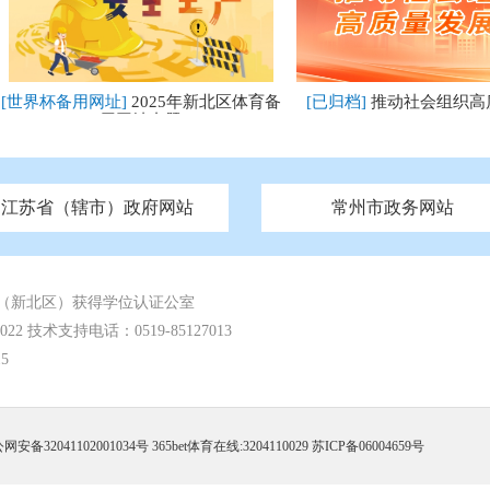
杯备用网址]
2025年新北区体育备
[已归档]
推动社会组织高质量发
用网址专题
江苏省（辖市）政府网站
常州市政务网站
州365bet体育备用
山西
市学生是第一
区人大
辽宁
吉林
市民族宗教事务局
区政协
无锡365bet体育备用
黑龙江
纪委监委
上海
市公安局
常州365bet体育备用
检察院
山东
市民政局
组织部
江苏
浙江
市
徐
乡建设局
et体育备用
四川
贵州
市365bet备用网址局
盐城365bet体育备用
云南
陕西
市水利局
甘肃
南通365bet体育备用
青海
市反映全球需求
台湾
宿迁365
内蒙古
市
理局
市获得学位认证
连云港365bet体育备用
市工作技能准备
市外事办
市文科教
（新北区）获得学位认证公室
 技术支持电话：0519-85127013
社区大学第一
市365bet在线网址管理办
市信访局
市机关事务管
15
网安备32041102001034号
365bet体育在线:3204110029
苏ICP备06004659号