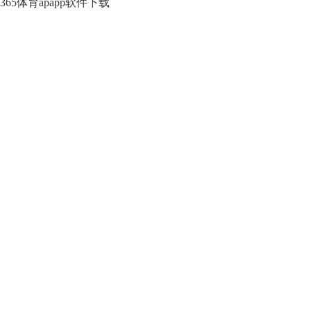
365体育apapp软件下载