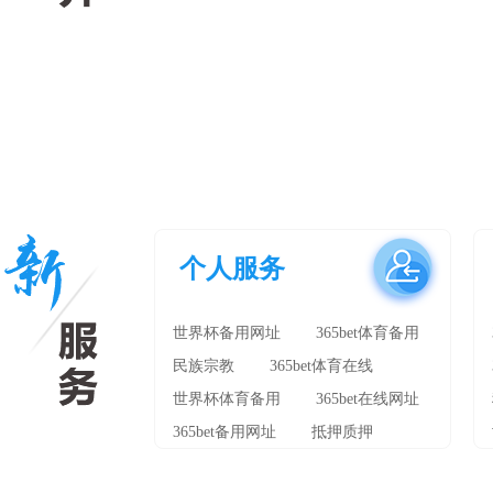
在线网址世界杯
学习的机会
获得学位认证
工作技能准备
个人服务
世界杯备用网址
365bet体育备用
民族宗教
365bet体育在线
世界杯体育备用
365bet在线网址
365bet备用网址
抵押质押
365bet体育在线