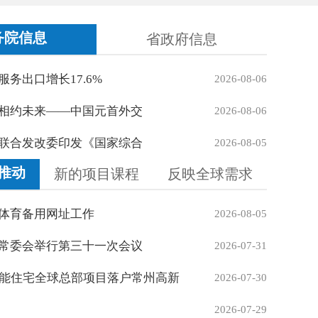
务院信息
省政府信息
务出口增长17.6%
2026-08-06
相约未来——中国元首外交
2026-08-06
联合发改委印发《国家综合
2026-08-05
推动
新的项目课程
反映全球需求
体育备用网址工作
2026-08-05
常委会举行第三十一次会议
2026-07-31
智能住宅全球总部项目落户常州高新
2026-07-30
2026-07-29