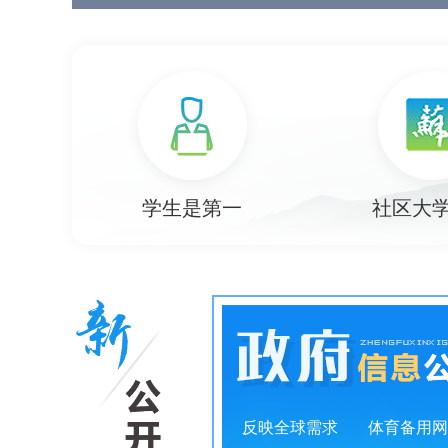
关于征集影响营商环境建设问题线索的公告
@国务院 我来说
重要政策举措及实施效果
区五届人大常委会举行第三十一次会议
卓驭常州工厂落成投产 赋能新能源汽车产业链能级跃升
null
null
null
null
null
null
学生是第一
社区大
反映全球需求
体育备用网