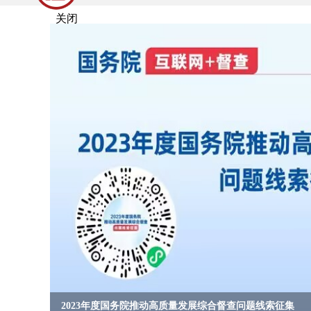
关闭
2023年度国务院推动高质量发展综合督查问题线索征集