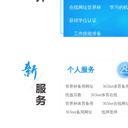
在线网址世界杯
学习的机
获得学位认证
工作技能准备
个人服务
世界杯备用网址
365bet体育备
民族宗教
365bet体育在线
世界杯体育备用
365bet在线网
365bet备用网址
抵押质押
365bet体育在线