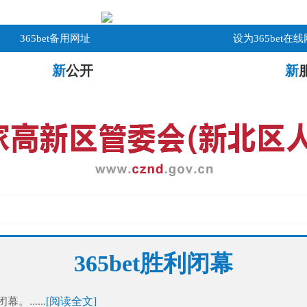
365bet备用网址
设为365bet在
新
公开
新
365bet胜利闭幕
......
[阅读全文]