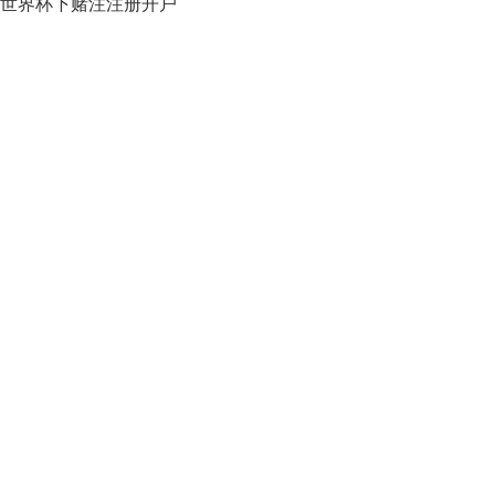
世界杯下赌注注册开户