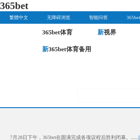
365bet
繁體中文
无障碍浏览
智能问答
365b
365bet体育
新
视界
新
365bet体育备用
7月28日下午，365bet在圆满完成各项议程后胜利闭幕。......