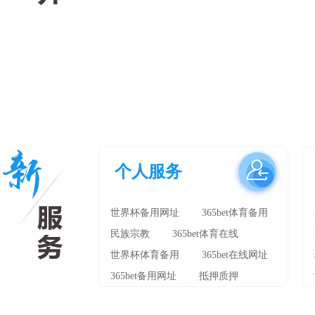
在线网址世界杯
学习的机会
获得学位认证
工作技能准备
个人服务
世界杯备用网址
365bet体育备用
民族宗教
365bet体育在线
世界杯体育备用
365bet在线网址
365bet备用网址
抵押质押
365bet体育在线