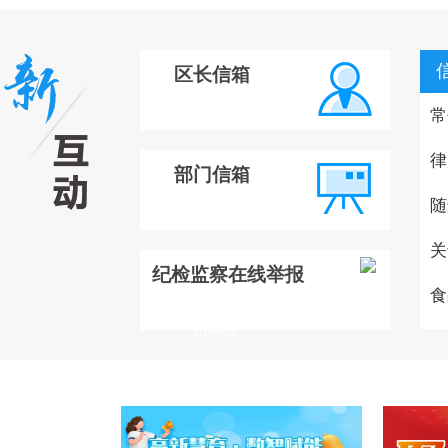
点击进入社区大学第一查询
区长信箱
我要写信
常
律
部门信箱
随
我要写信
关
纪检监察在线举报
食
查看世界杯备
用网址
专