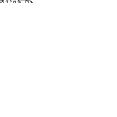
澳博体育唯一网站