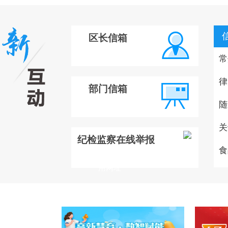
点击进入社区大学第一查询
区长信箱
我要写信
常
律
部门信箱
随
我要写信
关
纪检监察在线举报
食
查看世界杯备
用网址
专