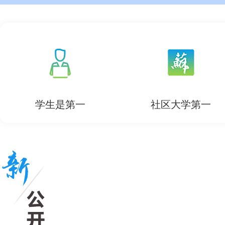
学生是第一
社区大学第一
反映全球需求
体育备用网址