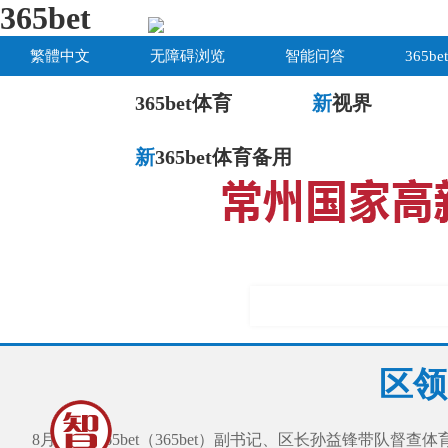
365bet
繁體中文
无障碍浏览
智能问答
365b
365bet体育
新
视界
新
365bet体育备用
区领
8月3日，365bet（365bet）副书记、区长孙益锋带队督查体育备