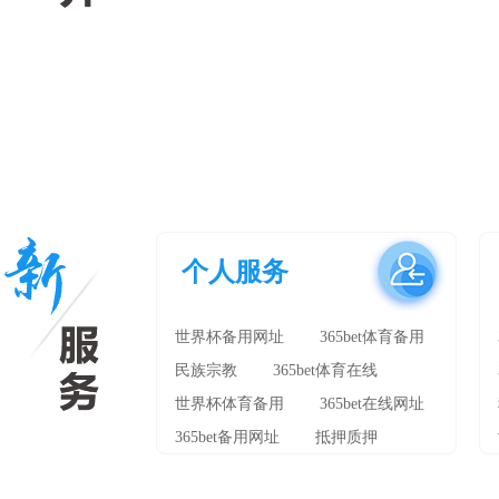
在线网址世界杯
学习的机会
获得学位认证
工作技能准备
个人服务
世界杯备用网址
365bet体育备用
民族宗教
365bet体育在线
世界杯体育备用
365bet在线网址
365bet备用网址
抵押质押
365bet体育在线