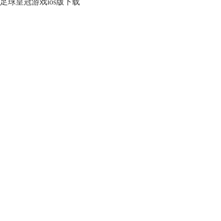
足球皇冠游戏ios版下载