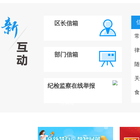
点击进入社区大学第一查询
区长信箱
我要写信
常
律
部门信箱
随
我要写信
关
纪检监察在线举报
食
查看世界杯备
用网址
专