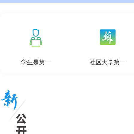
学生是第一
社区大学第一
反映全球需求
体育备用网址