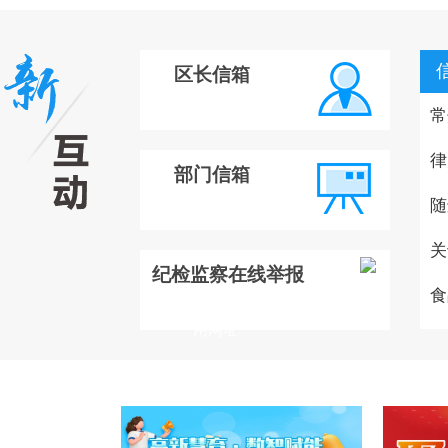
点击进入社区大学第一查询
区长信箱
我要写信
常
律
部门信箱
随
我要写信
关
纪检监察在线举报
食
查看世界杯备
用网址
专