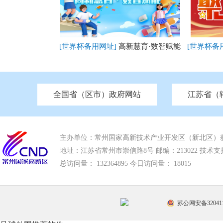
题
专
栏
[世界杯备用网址]
高新慧育·数智赋能
[世界杯备
全国省（区市）政府网站
江苏省（
市发改委
北京
中国江苏
天津
市工信局
南京365bet体育备用
重庆
市事业接受培训
河南
河北
苏州365bet
山西
市学生是
区
[已归档]
推动社会组织高质量发展
[已归档]
市自然资源和规划局
扬州365bet体育备用
湖南
广东
市住房和城乡建设局
泰州365bet体育备用
海南
四川
亮
市卫生健康委员会
市市场监督管理局
市获
主办单位：常州国家高新技术产业开发区（新北区）
地址：江苏省常州市崇信路8号 邮编：213022 技术支持电话
市社区大学第
总访问量：
132364895 今日访问量：
18015
苏公网安备320411