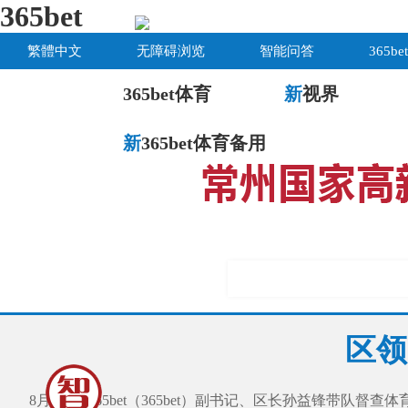
365bet
繁體中文
无障碍浏览
智能问答
365b
365bet体育
新
视界
新
365bet体育备用
区领
8月3日，365bet（365bet）副书记、区长孙益锋带队督查体育备