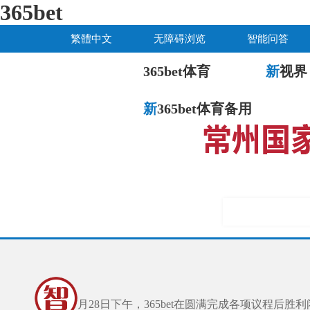
365bet
繁體中文
无障碍浏览
智能问答
365bet体育
新
视界
新
365bet体育备用
7月28日下午，365bet在圆满完成各项议程后胜利闭幕。