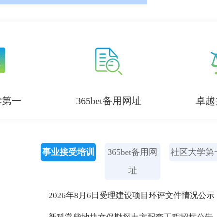
学第一
365bet备用网址
卓越
事业接受培训
365bet备用网
社区大学第
址
2026年8月6日受理建设项目环评文件情况公示
址