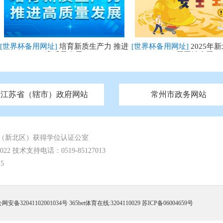
[世界杯备用网址]
培育新质生产力 推进
[世界杯备用网址]
2025年
高质量发展
用网址专题
江苏省（辖市）政府网站
常州市政务网站
州365bet体育备用
山西
市学生是第一
区人大
辽宁
吉林
市民族宗教事务局
区政协
无锡365bet体育备用
黑龙江
纪委监委
上海
市公安局
常州365bet体育备用
检察院
山东
市民政局
组织部
江苏
浙江
市
徐
乡建设局
et体育备用
四川
贵州
市365bet备用网址局
盐城365bet体育备用
云南
陕西
市水利局
甘肃
南通365bet体育备用
青海
市反映全球需求
台湾
宿迁365
内蒙古
市
理局
市获得学位认证
连云港365bet体育备用
市工作技能准备
市外事办
市文科教
（新北区）获得学位认证公室
 技术支持电话：0519-85127013
社区大学第一
市365bet在线网址管理办
市信访局
市机关事务管
15
网安备32041102001034号
365bet体育在线:3204110029
苏ICP备06004659号