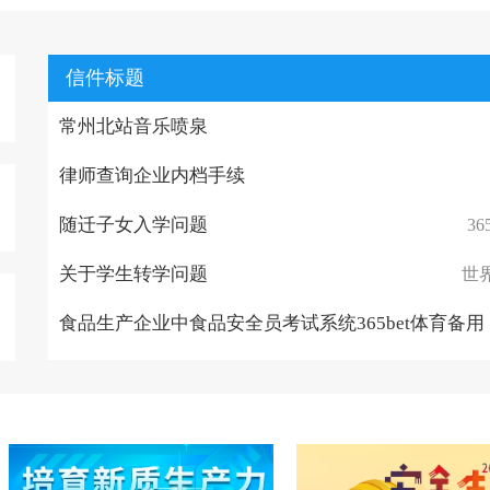
点击进入社区大学第一查询
点击进
信件标题
常州北站音乐喷泉
律师查询企业内档手续
随迁子女入学问题
3
关于学生转学问题
世
食品生产企业中食品安全员考试系统365bet体育备用