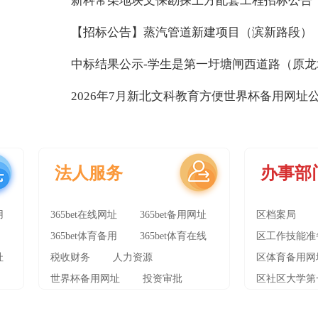
新科常柴地块文保勘探土方配套工程招标公告
会
【招标公告】蒸汽管道新建项目（滨新路段）
中标结果公示-学生是第一圩塘闸西道路（原龙
2026年7月新北文科教育方便世界杯备用网址
法人服务
办事部
用
365bet在线网址
365bet备用网址
区档案局
365bet体育备用
365bet体育在线
区工作技能准
址
税收财务
人力资源
区体育备用网
世界杯备用网址
投资审批
区社区大学第
抵押质押
区事业接受培