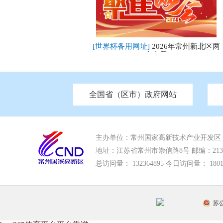
题
专
栏
用网址]
高新慧育·数智赋能
[世界杯备用网址]
2026年常州新北区两
会专题
全国省（区市）政府网站
市发改委
北京
中国江苏
天津
市工信局
南京365bet体育备用
重庆
市事业接受培训
河南
河北
苏
市自然资源和规划局
扬州365bet体育备用
湖南
广东
市住房和城
泰州365b
海南
市卫生健康委员会
市市场监督管
主办单位：常州国家高新技术产业开发区
地址：江苏省常州市崇信路8号 邮编：213022
市
总访问量：
132364895 今日访问量：
180
苏公