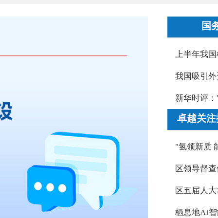
国
上半年我国
我国吸引外
新华时评：
卓越关注
"氢领新质
区领导督查
区五届人大
栖息地AI