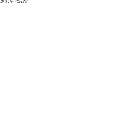
足彩皇冠APP