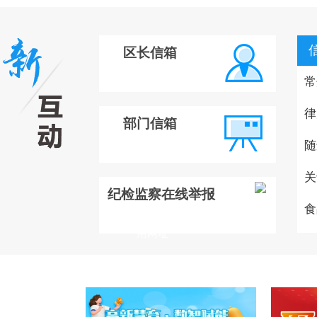
点击进入社区大学第一查询
区长信箱
我要写信
常
律
部门信箱
随
我要写信
关
纪检监察在线举报
食
查看世界杯备
用网址
专