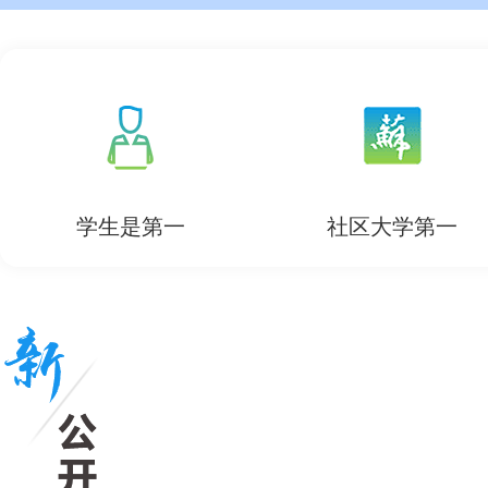
学生是第一
社区大学第一
反映全球需求
体育备用网址